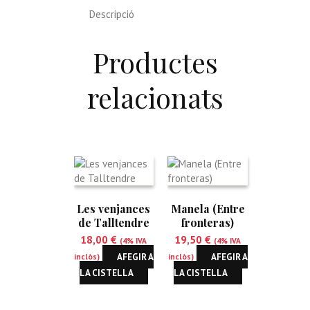
Descripció
Productes
relacionats
Les venjances
Manela (Entre
de Talltendre
fronteras)
18,00
€
19,50
€
(4% IVA
(4% IVA
AFEGIR A
AFEGIR A
inclòs)
inclòs)
LA CISTELLA
LA CISTELLA