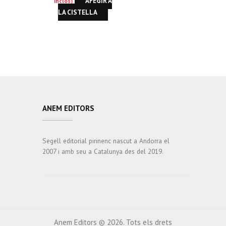
AFEGIR A
inclòs)
LA CISTELLA
ANEM EDITORS
Segell editorial pirinenc nascut a Andorra el
2007 i amb seu a Catalunya des del 2019.
Anem Editors © 2026. Tots els drets