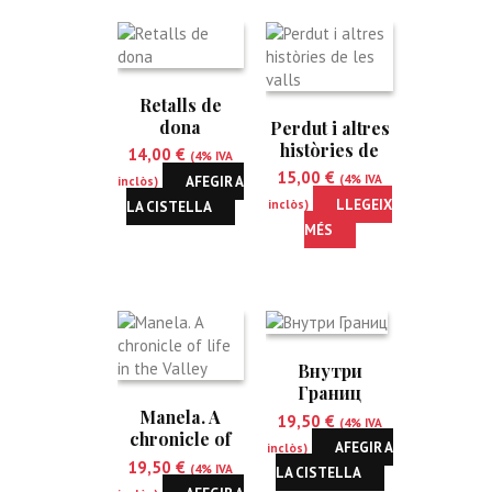
Retalls de
dona
Perdut i altres
històries de
14,00
€
(4% IVA
les valls
15,00
€
AFEGIR A
(4% IVA
inclòs)
LLEGEIX
LA CISTELLA
inclòs)
MÉS
Внутри
Границ
Manela. A
19,50
€
(4% IVA
chronicle of
AFEGIR A
inclòs)
life in the
19,50
€
(4% IVA
LA CISTELLA
Valley