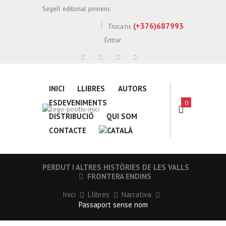
Segell editorial pirinenc
(+376)687993
Truca'ns
Entrar
INICI
LLIBRES
AUTORS
ESDEVENIMENTS
0
DISTRIBUCIÓ
QUI SOM
CONTACTE
PERDUT I ALTRES HISTÒRIES DE LES VALLS
FRONTERA ENDINS
Inici
Llibres
Narrativa
Passaport sense nom