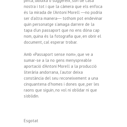
pinta, dibuixa o suggereix, són de casa
nostra i tot i que la càmera que els enfoca
és la mirada de l’Antoni Morell ―no podria
ser d’altra manera― tothom pot endevinar
quin personatge s’amaga darrere de la
tapa d’un passaport que no ens dóna cap
nom, quina és la fotografia que, en obrir el
document, cal esperar trobar.
Amb «Passaport sense nom», que ve a
sumar-se a la no gens menyspreable
aportació d’Antoni Morell a la producció
literària andorrana, l’autor deixa
constància del seu reconeixement a una
cinquantena d’homes i dones que, per les
raons que siguin, no vol ni oblidar ni que
s’oblidin.
Esgotat