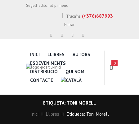
Segell editorial pirinenc
(+376)687993
Truca'ns
Entrar
INICI
LLIBRES
AUTORS
ESDEVENIMENTS
0
DISTRIBUCIÓ
QUI SOM
CONTACTE
ETIQUETA: TONI MORELL
Inici
Llibres
Etiqueta: Toni Morell