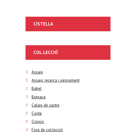
CISTELLA
COL·LECCIÓ
Assaig
Assaig, recerca i pensament
Babel
Butxaca
Calaix de sastre
Conte
Cronos
Fora de col·lecció