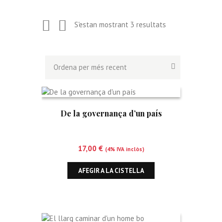
Ordenat
S'estan mostrant 3 resultats
per
més
recent
De la governança d’un país
17,00
€
(4% IVA inclòs)
AFEGIR A LA CISTELLA