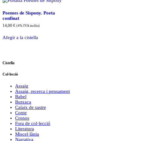
Poemes de Sispony. Poeta
confinat
14,00
€
(4% IVA inclòs)
Afegir a la cistella
Cistella
Col·lecció
Assaig
Assaig, recerca i pensament
Babel
Butxaca
Calaix de sastre
Conte
Cronos
Fora de col·lecció
Literatura
Miscel·lània
Narrativa