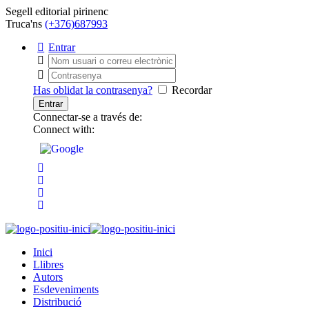
Segell editorial pirinenc
Truca'ns
(+376)687993
Entrar
Has oblidat la contrasenya?
Recordar
Connectar-se a través de:
Connect with:
Inici
Llibres
Autors
Esdeveniments
Distribució