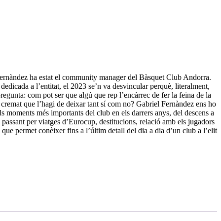
Fernàndez ha estat el community manager del Bàsquet Club Andorra.
edicada a l’entitat, el 2023 se’n va desvincular perquè, literalment,
regunta: com pot ser que algú que rep l’encàrrec de fer la feina de la
 cremat que l’hagi de deixar tant sí com no? Gabriel Fernàndez ens ho
 els moments més importants del club en els darrers anys, del descens a
assant per viatges d’Eurocup, destitucions, relació amb els jugadors
a que permet conèixer fins a l’últim detall del dia a dia d’un club a l’elit