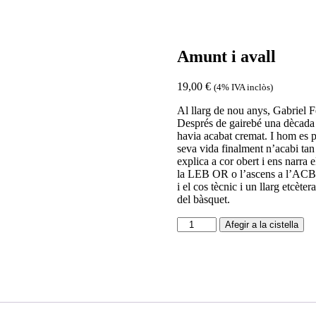
Amunt i avall
19,00
€
(4% IVA inclòs)
Al llarg de nou anys, Gabriel 
Després de gairebé una dècada d
havia acabat cremat. I hom es p
seva vida finalment n’acabi tan
explica a cor obert i ens narra
la LEB OR o l’ascens a l’ACB p
i el cos tècnic i un llarg etcèter
del bàsquet.
quantitat
Afegir a la cistella
de
Amunt
i
avall