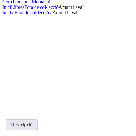
Com berenar a Montalarí
Inici
Llibres
Fora de col·lecció
Amunt i avall
Inici
/
Fora de col·lecció
/ Amunt i avall
Descripció