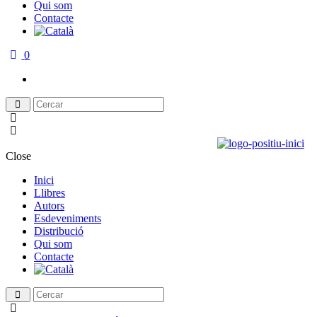
Qui som
Contacte
0
Close
Inici
Llibres
Autors
Esdeveniments
Distribució
Qui som
Contacte