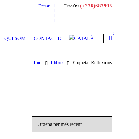
(+376)687993
Entrar
Truca'ns
0
QUI SOM
CONTACTE
Inici
Llibres
Etiqueta: Reflexions