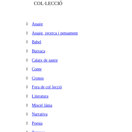
COL·LECCIÓ
Assaig
Assaig, recerca i pensament
Babel
Butxaca
Calaix de sastre
Conte
Cronos
Fora de col·lecció
Literatura
Miscel·lània
Narrativa
Poesia