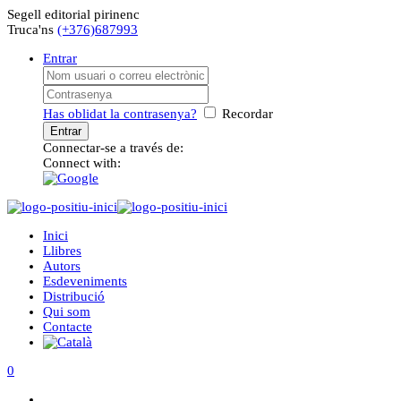
Segell editorial pirinenc
Truca'ns
(+376)687993
Entrar
Has oblidat la contrasenya?
Recordar
Connectar-se a través de:
Connect with:
Inici
Llibres
Autors
Esdeveniments
Distribució
Qui som
Contacte
0