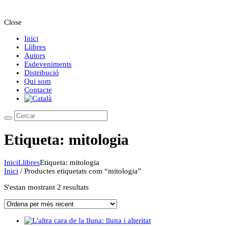
Close
Inici
Llibres
Autors
Esdeveniments
Distribució
Qui som
Contacte
Etiqueta: mitologia
Inici
Llibres
Etiqueta: mitologia
Inici
/ Productes etiquetats com “mitologia”
Ordenat
S'estan mostrant 2 resultats
per
més
recent