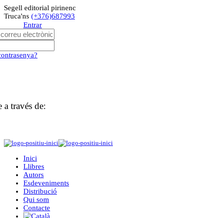
Segell editorial pirinenc
Truca'ns
(+376)687993
Entrar
 contrasenya?
 a través de:
Inici
Llibres
Autors
Esdeveniments
Distribució
Qui som
Contacte