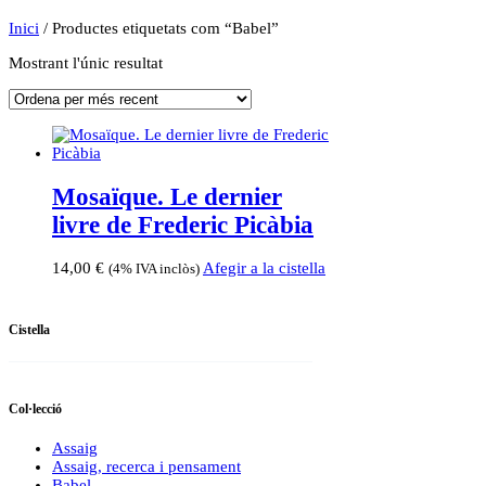
Inici
/ Productes etiquetats com “Babel”
Mostrant l'únic resultat
Mosaïque. Le dernier
livre de Frederic Picàbia
14,00
€
Afegir a la cistella
(4% IVA inclòs)
Cistella
Col·lecció
Assaig
Assaig, recerca i pensament
Babel