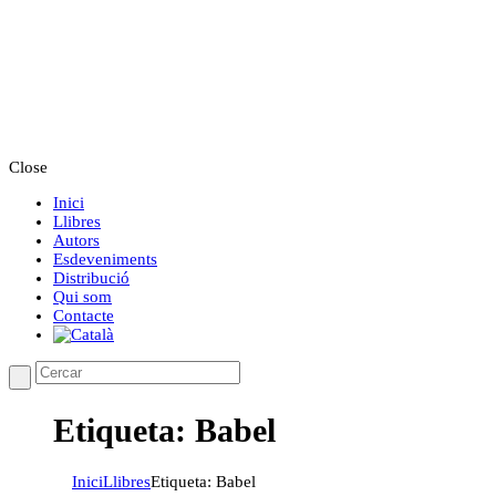
Close
Inici
Llibres
Autors
Esdeveniments
Distribució
Qui som
Contacte
Etiqueta: Babel
Inici
Llibres
Etiqueta: Babel