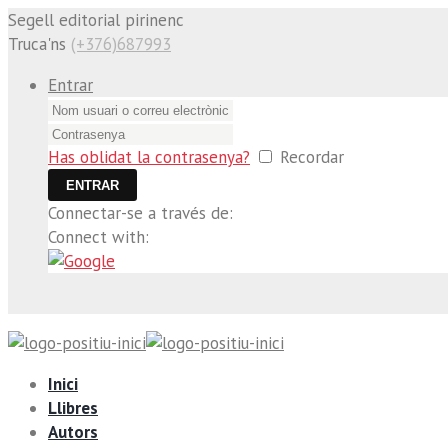
Segell editorial pirinenc
Truca'ns
(+376)687993
Entrar
Has oblidat la contrasenya?
Recordar
Connectar-se a través de:
Connect with:
Inici
Llibres
Autors