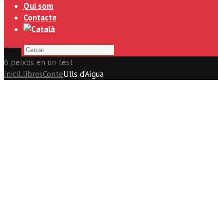
Qui som
Contacte
6 peixos en un test
Inici
Llibres
Conte
Ulls d’Aigua