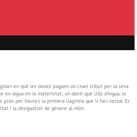
ginari en què les dones paguen un cruel tribut per la seva
 en aigua en la maternitat; un destí que Ulls d’Aigua, la
 prou per beure’s la primera llàgrima que li faci vessar. Es
ltat i la desigualtat de gènere al món.