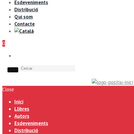
Esdeveniments
Distribució
Qui som
Contacte
0
Close
Inici
Llibres
Autors
Esdeveniments
Distribució