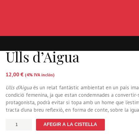
Ulls d’Aigua
12,00
€
(4% IVA inclòs)
Ulls d’Aigua
és un relat fantàstic ambientat en un país ima
condició femenina, ja que estan condemnades a convertir-se
protagonista, podrà evitar si topa amb un home que l’estimi
tracta d’una breu reflexió, en forma de conte, sobre la igua
quantitat
AFEGIR A LA CISTELLA
de
Ulls