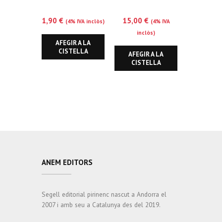
1,90
€
15,00
€
(4% IVA inclòs)
(4% IVA
inclòs)
AFEGIR A LA
CISTELLA
AFEGIR A LA
CISTELLA
ANEM EDITORS
Segell editorial pirinenc nascut a Andorra el
2007 i amb seu a Catalunya des del 2019.