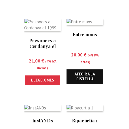
Entre mans
Presoners a
Cerdanya el
1939
20,00
€
(4% IVA
21,00
€
(4% IVA
inclòs)
inclòs)
AFEGIR A LA
CISTELLA
LLEGEIX MÉS
InstANDs
Ripacurtia 1