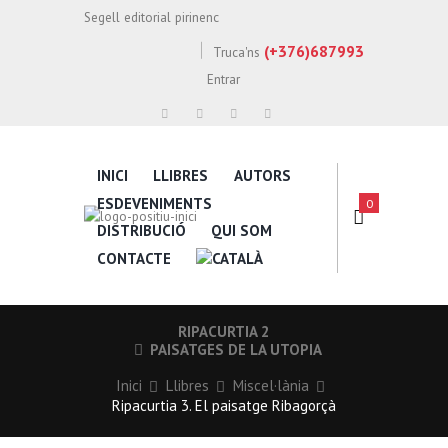
Segell editorial pirinenc
(+376)687993
Truca'ns
Entrar
INICI
LLIBRES
AUTORS
ESDEVENIMENTS
0
DISTRIBUCIÓ
QUI SOM
CONTACTE
RIPACURTIA 2
PAISATGES DE LA UTOPIA
Inici
Llibres
Miscel·lània
Ripacurtia 3. El paisatge Ribagorçà