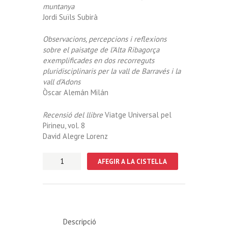
muntanya
Jordi Suïls Subirà
Observacions, percepcions i reflexions
sobre el paisatge de l’Alta Ribagorça
exemplificades en dos recorreguts
pluridisciplinaris per la vall de Barravés i la
vall d’Adons
Òscar Alemán Milán
Recensió del llibre
Viatge Universal pel
Pirineu, vol. 8
David Alegre Lorenz
quantitat
AFEGIR A LA CISTELLA
de
Ripacurtia
3.
El
paisatge
Ribagorçà
Descripció