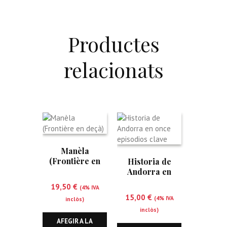
Productes
relacionats
Manèla
(Frontière en
Historia de
deçà)
Andorra en
once episodios
19,50
€
(4% IVA
clave
15,00
€
(4% IVA
inclòs)
inclòs)
AFEGIR A LA