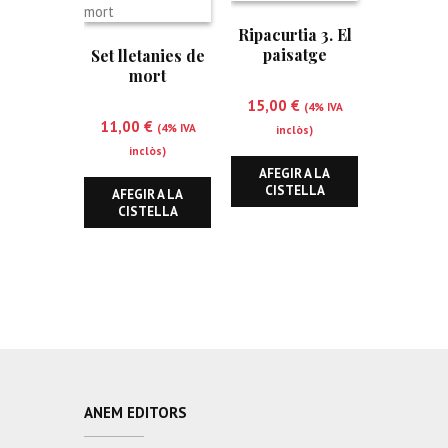
Ripacurtia 3. El
paisatge
Set lletanies de
Ribagorçà
mort
15,00
€
(4% IVA
11,00
€
(4% IVA
inclòs)
inclòs)
AFEGIR A LA
CISTELLA
AFEGIR A LA
CISTELLA
ANEM EDITORS