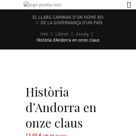
EL LLARG CAMINAR D’UN HOME BO
DE LA GOVERNANÇA D’UN PAÍS
Inici
Llibres
Assaig
Història d’Andorra en onze claus
Història
d’Andorra en
onze claus
15,00
€
(4% IVA inclòs)