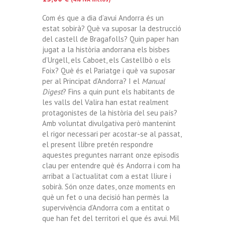
Com és que a dia d’avui Andorra és un
estat sobirà? Què va suposar la destrucció
del castell de Bragafolls? Quin paper han
jugat a la història andorrana els bisbes
d’Urgell, els Caboet, els Castellbò o els
Foix? Què és el Pariatge i què va suposar
per al Principat d’Andorra? I el
Manual
Digest
? Fins a quin punt els habitants de
les valls del Valira han estat realment
protagonistes de la història del seu país?
Amb voluntat divulgativa però mantenint
el rigor necessari per acostar-se al passat,
el present llibre pretén respondre
aquestes preguntes narrant onze episodis
clau per entendre què és Andorra i com ha
arribat a l’actualitat com a estat lliure i
sobirà. Són onze dates, onze moments en
què un fet o una decisió han permès la
supervivència d’Andorra com a entitat o
que han fet del territori el que és avui. Mil