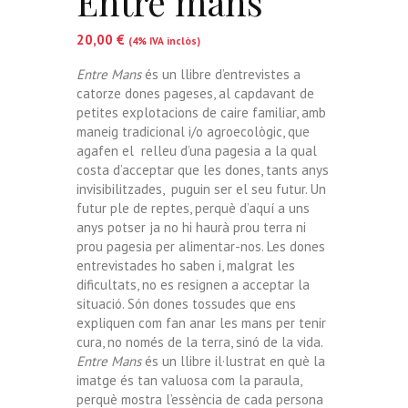
Entre mans
20,00
€
(4% IVA inclòs)
Entre Mans
és un llibre d’entrevistes a
catorze dones pageses, al capdavant de
petites explotacions de caire familiar, amb
maneig tradicional i/o agroecològic, que
agafen el relleu d’una pagesia a la qual
costa d’acceptar que les dones, tants anys
invisibilitzades, puguin ser el seu futur. Un
futur ple de reptes, perquè d’aquí a uns
anys potser ja no hi haurà prou terra ni
prou pagesia per alimentar-nos. Les dones
entrevistades ho saben i, malgrat les
dificultats, no es resignen a acceptar la
situació. Són dones tossudes que ens
expliquen com fan anar les mans per tenir
cura, no només de la terra, sinó de la vida.
Entre Mans
és un llibre il·lustrat en què la
imatge és tan valuosa com la paraula,
perquè mostra l’essència de cada persona