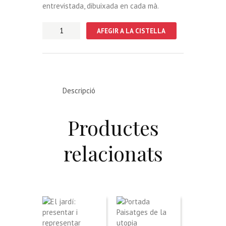
entrevistada, dibuixada en cada mà.
quantitat
AFEGIR A LA CISTELLA
de
Entre
mans
Descripció
Productes
relacionats