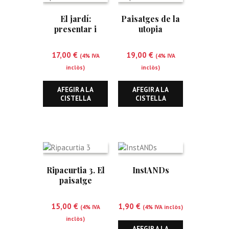
El jardí:
Paisatges de la
presentar i
utopia
representar
17,00
€
19,00
€
(4% IVA
(4% IVA
inclòs)
inclòs)
AFEGIR A LA
AFEGIR A LA
CISTELLA
CISTELLA
Ripacurtia 3. El
InstANDs
paisatge
Ribagorçà
15,00
€
1,90
€
(4% IVA
(4% IVA inclòs)
inclòs)
AFEGIR A LA