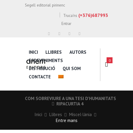
Segell editorial pirinenc
(+376)687993
Truca'ns
Entrar
INICI
LLIBRES
AUTORS
ESDEVENIMENTS
0
DISTRIBUCIÓ
QUI SOM
CONTACTE
COM SOBREVIURE A UNA TESI D’HUMANITATS
RIPACURTIA 4
Inici
Llibres
Miscel·lània
Entre mans