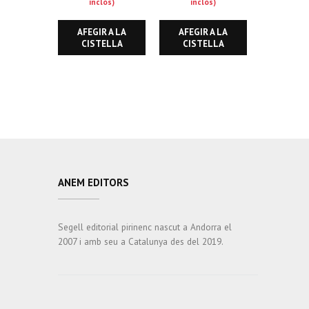
inclòs)
inclòs)
AFEGIR A LA
AFEGIR A LA
CISTELLA
CISTELLA
ANEM EDITORS
Segell editorial pirinenc nascut a Andorra el
2007 i amb seu a Catalunya des del 2019.