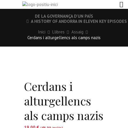
DE LA GOVERNANÇA D’UN PAÍS
A HISTORY OF ANDORRA IN ELEVEN KEY EPISODES
Inici
Llibres
Assaig
Cerdans i alturgellencs als camps nazis
Cerdans i
alturgellencs
als camps nazis
19,00
€
(4% IVA inclòs)