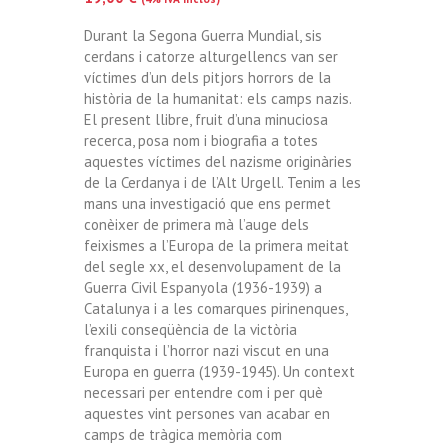
Durant la Segona Guerra Mundial, sis
cerdans i catorze alturgellencs van ser
víctimes d’un dels pitjors horrors de la
història de la humanitat: els camps nazis.
El present llibre, fruit d’una minuciosa
recerca, posa nom i biografia a totes
aquestes víctimes del nazisme originàries
de la Cerdanya i de l’Alt Urgell. Tenim a les
mans una investigació que ens permet
conèixer de primera mà l’auge dels
feixismes a l’Europa de la primera meitat
del segle xx, el desenvolupament de la
Guerra Civil Espanyola (1936-1939) a
Catalunya i a les comarques pirinenques,
l’exili conseqüència de la victòria
franquista i l’horror nazi viscut en una
Europa en guerra (1939-1945). Un context
necessari per entendre com i per què
aquestes vint persones van acabar en
camps de tràgica memòria com