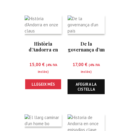
Història
De la
d’Andorra en
governança d’un
onze claus
país
15,00
€
17,00
€
(4% IVA
(4% IVA
inclòs)
inclòs)
LLEGEIX MÉS
AFEGIR A LA
CISTELLA