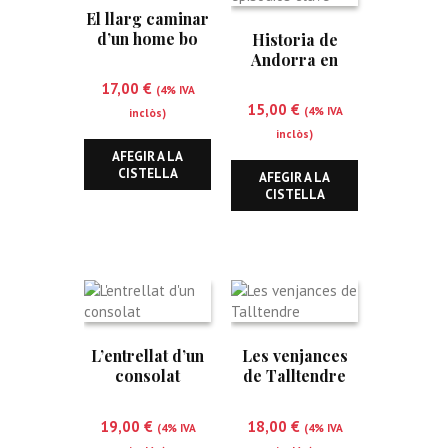
El llarg caminar
d’un home bo
Historia de
Andorra en
once episodios
17,00
€
(4% IVA
clave
15,00
€
(4% IVA
inclòs)
inclòs)
AFEGIR A LA
CISTELLA
AFEGIR A LA
CISTELLA
L’entrellat d’un
Les venjances
consolat
de Talltendre
19,00
€
18,00
€
(4% IVA
(4% IVA