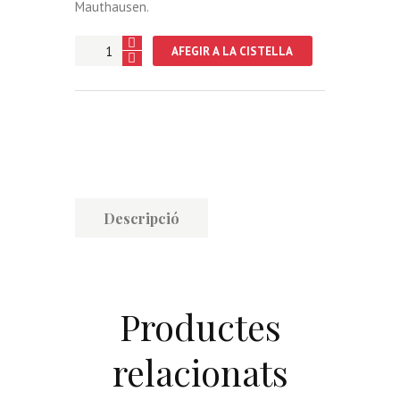
Mauthausen.
quantitat
AFEGIR A LA CISTELLA
de
Cerdans
i
alturgellencs
als
camps
nazis
Descripció
Productes
relacionats