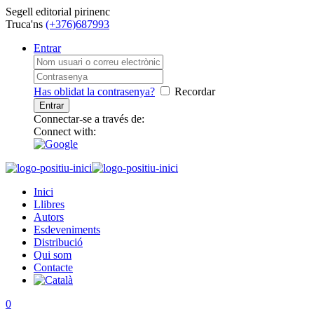
Segell editorial pirinenc
Truca'ns
(+376)687993
Entrar
Has oblidat la contrasenya?
Recordar
Connectar-se a través de:
Connect with:
Inici
Llibres
Autors
Esdeveniments
Distribució
Qui som
Contacte
0