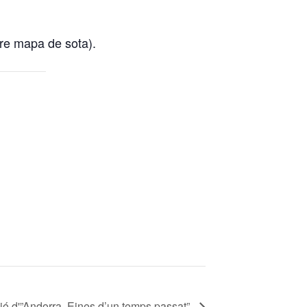
eure mapa de sota).
ió d'”Andorra, Eines d’un temps passat”