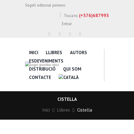
Segell editorial pirinenc
(+376)687993
Truca'ns
Entrar
INICI
LLIBRES
AUTORS
ESDEVENIMENTS
DISTRIBUCIÓ
QUI SOM
CONTACTE
CISTELLA
Inici
Llibres
Cistella